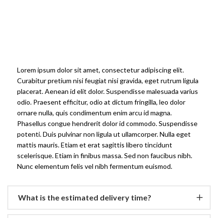
what are the delivery charges?
Lorem ipsum dolor sit amet, consectetur adipiscing elit.
Curabitur pretium nisi feugiat nisi gravida, eget rutrum ligula
placerat. Aenean id elit dolor. Suspendisse malesuada varius
odio. Praesent efficitur, odio at dictum fringilla, leo dolor
ornare nulla, quis condimentum enim arcu id magna.
Phasellus congue hendrerit dolor id commodo. Suspendisse
potenti. Duis pulvinar non ligula ut ullamcorper. Nulla eget
mattis mauris. Etiam et erat sagittis libero tincidunt
scelerisque. Etiam in finibus massa. Sed non faucibus nibh.
Nunc elementum felis vel nibh fermentum euismod.
What is the estimated delivery time?