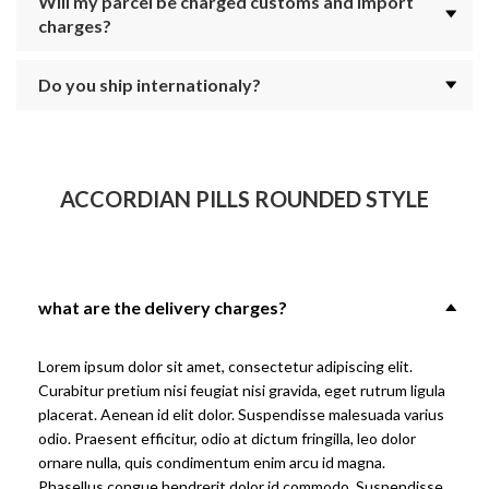
Will my parcel be charged customs and import
charges?
Do you ship internationaly?
ACCORDIAN PILLS ROUNDED STYLE
what are the delivery charges?
Lorem ipsum dolor sit amet, consectetur adipiscing elit.
Curabitur pretium nisi feugiat nisi gravida, eget rutrum ligula
placerat. Aenean id elit dolor. Suspendisse malesuada varius
odio. Praesent efficitur, odio at dictum fringilla, leo dolor
ornare nulla, quis condimentum enim arcu id magna.
Phasellus congue hendrerit dolor id commodo. Suspendisse