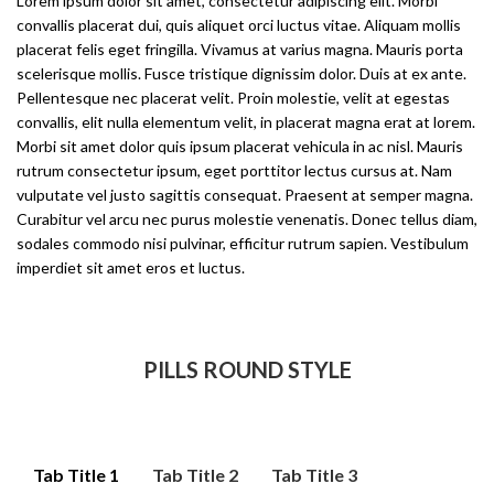
Lorem ipsum dolor sit amet, consectetur adipiscing elit. Morbi
convallis placerat dui, quis aliquet orci luctus vitae. Aliquam mollis
placerat felis eget fringilla. Vivamus at varius magna. Mauris porta
scelerisque mollis. Fusce tristique dignissim dolor. Duis at ex ante.
Pellentesque nec placerat velit. Proin molestie, velit at egestas
convallis, elit nulla elementum velit, in placerat magna erat at lorem.
Morbi sit amet dolor quis ipsum placerat vehicula in ac nisl. Mauris
rutrum consectetur ipsum, eget porttitor lectus cursus at. Nam
vulputate vel justo sagittis consequat. Praesent at semper magna.
Curabitur vel arcu nec purus molestie venenatis. Donec tellus diam,
sodales commodo nisi pulvinar, efficitur rutrum sapien. Vestibulum
imperdiet sit amet eros et luctus.
PILLS ROUND STYLE
Tab Title 1
Tab Title 2
Tab Title 3