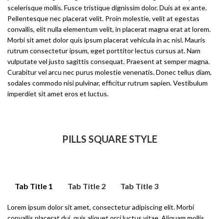
scelerisque mollis. Fusce tristique dignissim dolor. Duis at ex ante.
Pellentesque nec placerat velit. Proin molestie, velit at egestas
convallis, elit nulla elementum velit, in placerat magna erat at lorem.
Morbi sit amet dolor quis ipsum placerat vehicula in ac nisl. Mauris
rutrum consectetur ipsum, eget porttitor lectus cursus at. Nam
vulputate vel justo sagittis consequat. Praesent at semper magna.
Curabitur vel arcu nec purus molestie venenatis. Donec tellus diam,
sodales commodo nisi pulvinar, efficitur rutrum sapien. Vestibulum
imperdiet sit amet eros et luctus.
PILLS SQUARE STYLE
Tab Title 1
Tab Title 2
Tab Title 3
Lorem ipsum dolor sit amet, consectetur adipiscing elit. Morbi
convallis placerat dui, quis aliquet orci luctus vitae. Aliquam mollis