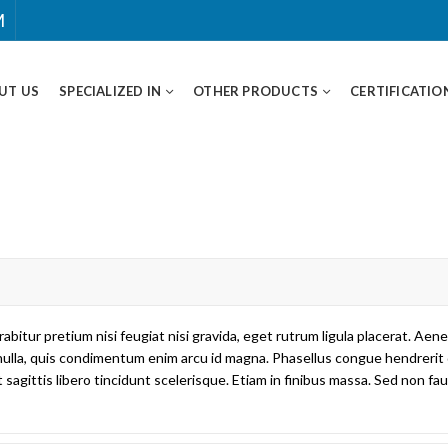
M
UT US
SPECIALIZED IN
OTHER PRODUCTS
CERTIFICATIO
abitur pretium nisi feugiat nisi gravida, eget rutrum ligula placerat. Aen
are nulla, quis condimentum enim arcu id magna. Phasellus congue hendrer
at sagittis libero tincidunt scelerisque. Etiam in finibus massa. Sed non