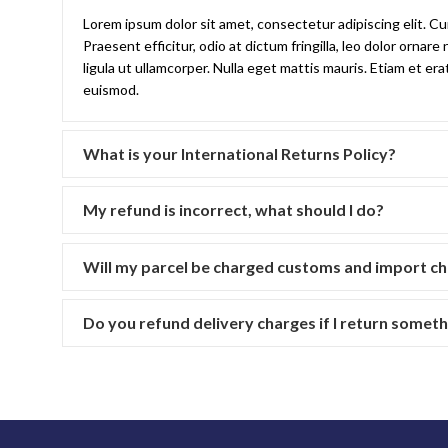
Lorem ipsum dolor sit amet, consectetur adipiscing elit. Cur
Praesent efficitur, odio at dictum fringilla, leo dolor orn
ligula ut ullamcorper. Nulla eget mattis mauris. Etiam et er
euismod.
What is your International Returns Policy?
My refund is incorrect, what should I do?
Will my parcel be charged customs and import c
Do you refund delivery charges if I return somet