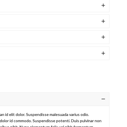
ean id elit dolor. Suspendisse malesuada varius odio.
it dolor id commodo. Suspendisse potenti. Duis pulvinar non
 faucibus nibh. Nunc elementum felis vel nibh fermentum