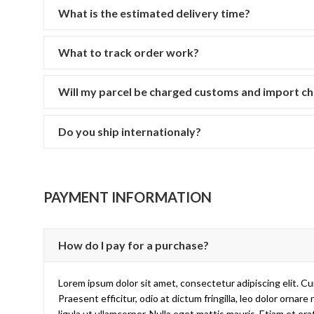
What is the estimated delivery time?
What to track order work?
Will my parcel be charged customs and import c
Do you ship internationaly?
PAYMENT INFORMATION
How do I pay for a purchase?
Lorem ipsum dolor sit amet, consectetur adipiscing elit. Cur
Praesent efficitur, odio at dictum fringilla, leo dolor orn
ligula ut ullamcorper. Nulla eget mattis mauris. Etiam et er