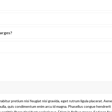
harges?
abitur pretium nisi feugiat nisi gravida, eget rutrum ligula placerat. Aen
are nulla, quis condimentum enim arcu id magna. Phasellus congue hendrer
at sagittis libero tincidunt scelerisque. Etiam in finibus massa. Sed non