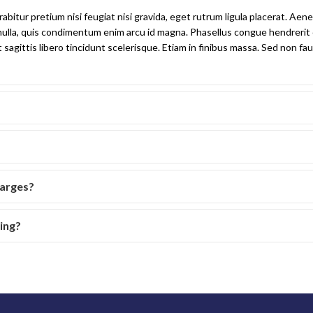
abitur pretium nisi feugiat nisi gravida, eget rutrum ligula placerat. Aen
are nulla, quis condimentum enim arcu id magna. Phasellus congue hendrer
at sagittis libero tincidunt scelerisque. Etiam in finibus massa. Sed non
harges?
hing?